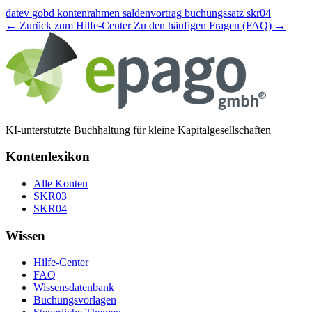
datev
gobd
kontenrahmen
saldenvortrag
buchungssatz
skr04
← Zurück zum Hilfe-Center
Zu den häufigen Fragen (FAQ) →
KI-unterstützte Buchhaltung für kleine Kapitalgesellschaften
Kontenlexikon
Alle Konten
SKR03
SKR04
Wissen
Hilfe-Center
FAQ
Wissensdatenbank
Buchungsvorlagen