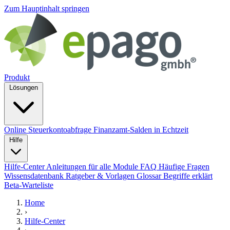
Zum Hauptinhalt springen
Produkt
Lösungen
Online Steuerkontoabfrage
Finanzamt-Salden in Echtzeit
Hilfe
Hilfe-Center
Anleitungen für alle Module
FAQ
Häufige Fragen
Wissensdatenbank
Ratgeber & Vorlagen
Glossar
Begriffe erklärt
Beta-Warteliste
Home
›
Hilfe-Center