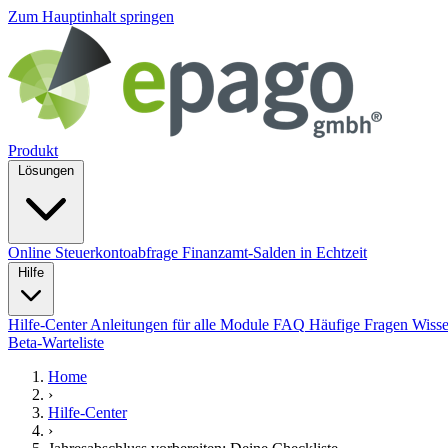
Zum Hauptinhalt springen
Produkt
Lösungen
Online Steuerkontoabfrage
Finanzamt-Salden in Echtzeit
Hilfe
Hilfe-Center
Anleitungen für alle Module
FAQ
Häufige Fragen
Wiss
Beta-Warteliste
Home
›
Hilfe-Center
›