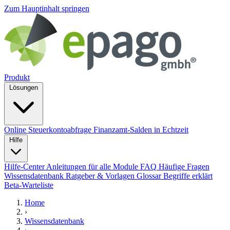
Zum Hauptinhalt springen
Produkt
Lösungen
Online Steuerkontoabfrage
Finanzamt-Salden in Echtzeit
Hilfe
Hilfe-Center
Anleitungen für alle Module
FAQ
Häufige Fragen
Wissensdatenbank
Ratgeber & Vorlagen
Glossar
Begriffe erklärt
Beta-Warteliste
Home
›
Wissensdatenbank