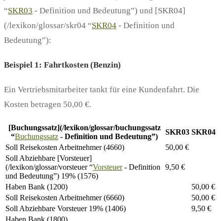
“
SKR03
- Definition und Bedeutung”) und [SKR04]
(/lexikon/glossar/skr04 “
SKR04
- Definition und
Bedeutung”):
Beispiel 1: Fahrtkosten (Benzin)
Ein Vertriebsmitarbeiter tankt für eine Kundenfahrt. Die
Kosten betragen 50,00 €.
[Buchungssatz](/lexikon/glossar/buchungssatz
SKR03
SKR04
“
Buchungssatz
- Definition und Bedeutung”)
Soll Reisekosten Arbeitnehmer (4660)
50,00 €
Soll Abziehbare [Vorsteuer]
(/lexikon/glossar/vorsteuer “
Vorsteuer
- Definition
9,50 €
und Bedeutung”) 19% (1576)
Haben Bank (1200)
50,00 €
Soll Reisekosten Arbeitnehmer (6660)
50,00 €
Soll Abziehbare Vorsteuer 19% (1406)
9,50 €
Haben Bank (1800)