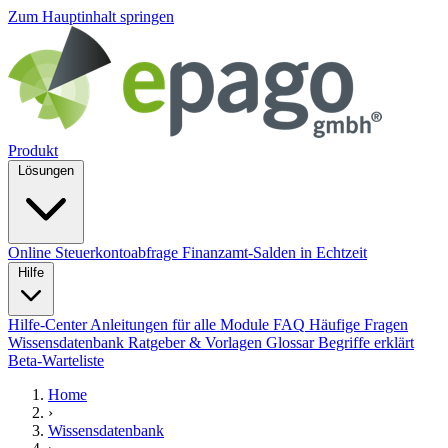
Zum Hauptinhalt springen
Produkt
Lösungen
Online Steuerkontoabfrage
Finanzamt-Salden in Echtzeit
Hilfe
Hilfe-Center
Anleitungen für alle Module
FAQ
Häufige Fragen
Wissensdatenbank
Ratgeber & Vorlagen
Glossar
Begriffe erklärt
Beta-Warteliste
Home
›
Wissensdatenbank