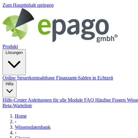
Zum Hauptinhalt springen
Produkt
Lösungen
Online Steuerkontoabfrage
Finanzamt-Salden in Echtzeit
Hilfe
Hilfe-Center
Anleitungen für alle Module
FAQ
Häufige Fragen
Wiss
Beta-Warteliste
Home
›
Wissensdatenbank
›