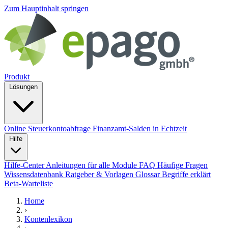
Zum Hauptinhalt springen
Produkt
Lösungen
Online Steuerkontoabfrage
Finanzamt-Salden in Echtzeit
Hilfe
Hilfe-Center
Anleitungen für alle Module
FAQ
Häufige Fragen
Wissensdatenbank
Ratgeber & Vorlagen
Glossar
Begriffe erklärt
Beta-Warteliste
Home
›
Kontenlexikon