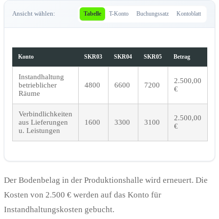
Ansicht wählen:
Tabelle
T-Konto
Buchungssatz
Kontoblatt
Konto
SKR03
SKR04
SKR05
Betrag
Instandhaltung
2.500,00
betrieblicher
4800
6600
7200
€
Räume
Verbindlichkeiten
2.500,00
aus Lieferungen
1600
3300
3100
€
u. Leistungen
Der Bodenbelag in der Produktionshalle wird erneuert. Die
Kosten von 2.500 € werden auf das Konto für
Instandhaltungskosten gebucht.