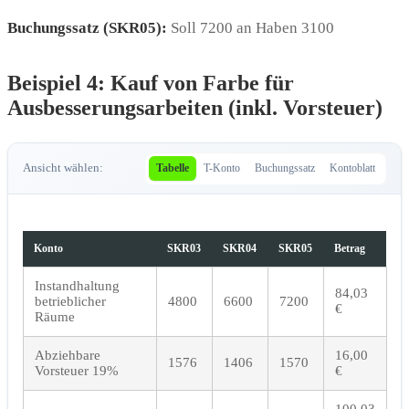
Buchungssatz (SKR05):
Soll 7200 an Haben 3100
Beispiel 4: Kauf von Farbe für
Ausbesserungsarbeiten (inkl. Vorsteuer)
Ansicht wählen:
Tabelle
T-Konto
Buchungssatz
Kontoblatt
Konto
SKR03
SKR04
SKR05
Betrag
Instandhaltung
84,03
betrieblicher
4800
6600
7200
€
Räume
Abziehbare
16,00
1576
1406
1570
Vorsteuer 19%
€
100,03