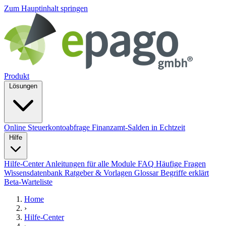
Zum Hauptinhalt springen
Produkt
Lösungen
Online Steuerkontoabfrage
Finanzamt-Salden in Echtzeit
Hilfe
Hilfe-Center
Anleitungen für alle Module
FAQ
Häufige Fragen
Wissensdatenbank
Ratgeber & Vorlagen
Glossar
Begriffe erklärt
Beta-Warteliste
Home
›
Hilfe-Center