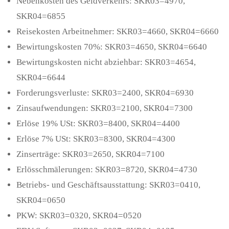
Nebenkosten des Geldverkehrs: SKR03=4970,
SKR04=6855
Reisekosten Arbeitnehmer: SKR03=4660, SKR04=6660
Bewirtungskosten 70%: SKR03=4650, SKR04=6640
Bewirtungskosten nicht abziehbar: SKR03=4654,
SKR04=6644
Forderungsverluste: SKR03=2400, SKR04=6930
Zinsaufwendungen: SKR03=2100, SKR04=7300
Erlöse 19% USt: SKR03=8400, SKR04=4400
Erlöse 7% USt: SKR03=8300, SKR04=4300
Zinserträge: SKR03=2650, SKR04=7100
Erlösschmälerungen: SKR03=8720, SKR04=4730
Betriebs- und Geschäftsausstattung: SKR03=0410,
SKR04=0650
PKW: SKR03=0320, SKR04=0520