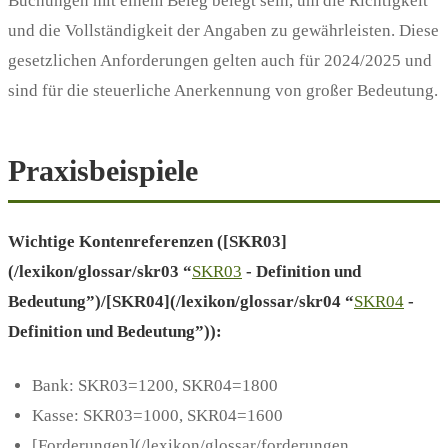
Buchungen mit einem Beleg belegt sein, um die Richtigkeit
und die Vollständigkeit der Angaben zu gewährleisten. Diese
gesetzlichen Anforderungen gelten auch für 2024/2025 und
sind für die steuerliche Anerkennung von großer Bedeutung.
Praxisbeispiele
Wichtige Kontenreferenzen ([SKR03]
(/lexikon/glossar/skr03 “
SKR03
- Definition und
Bedeutung”)/[SKR04](/lexikon/glossar/skr04 “
SKR04
-
Definition und Bedeutung”)):
Bank: SKR03=1200, SKR04=1800
Kasse: SKR03=1000, SKR04=1600
[Forderungen](/lexikon/glossar/forderungen