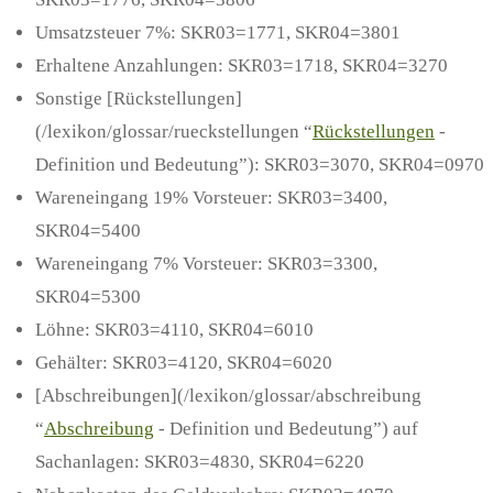
Umsatzsteuer 7%: SKR03=1771, SKR04=3801
Erhaltene Anzahlungen: SKR03=1718, SKR04=3270
Sonstige [Rückstellungen]
(/lexikon/glossar/rueckstellungen “
Rückstellungen
-
Definition und Bedeutung”): SKR03=3070, SKR04=0970
Wareneingang 19% Vorsteuer: SKR03=3400,
SKR04=5400
Wareneingang 7% Vorsteuer: SKR03=3300,
SKR04=5300
Löhne: SKR03=4110, SKR04=6010
Gehälter: SKR03=4120, SKR04=6020
[Abschreibungen](/lexikon/glossar/abschreibung
“
Abschreibung
- Definition und Bedeutung”) auf
Sachanlagen: SKR03=4830, SKR04=6220