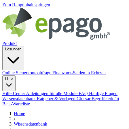
Zum Hauptinhalt springen
Produkt
Lösungen
Online Steuerkontoabfrage
Finanzamt-Salden in Echtzeit
Hilfe
Hilfe-Center
Anleitungen für alle Module
FAQ
Häufige Fragen
Wissensdatenbank
Ratgeber & Vorlagen
Glossar
Begriffe erklärt
Beta-Warteliste
Home
›
Wissensdatenbank