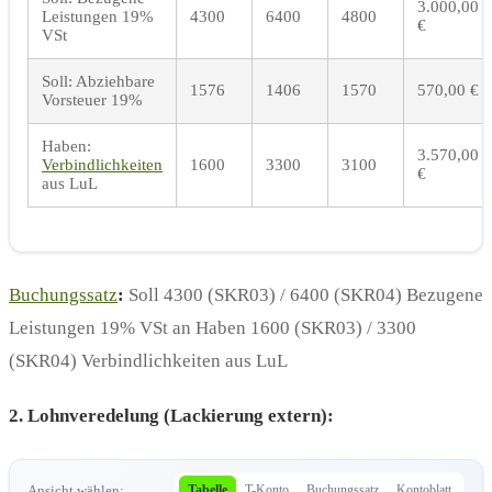
3.000,00
Leistungen 19%
4300
6400
4800
€
VSt
Soll: Abziehbare
1576
1406
1570
570,00 €
Vorsteuer 19%
Haben:
3.570,00
Verbindlichkeiten
1600
3300
3100
€
aus LuL
Buchungssatz
:
Soll 4300 (SKR03) / 6400 (SKR04) Bezugene
Leistungen 19% VSt an Haben 1600 (SKR03) / 3300
(SKR04) Verbindlichkeiten aus LuL
2. Lohnveredelung (Lackierung extern):
Ansicht wählen:
Tabelle
T-Konto
Buchungssatz
Kontoblatt