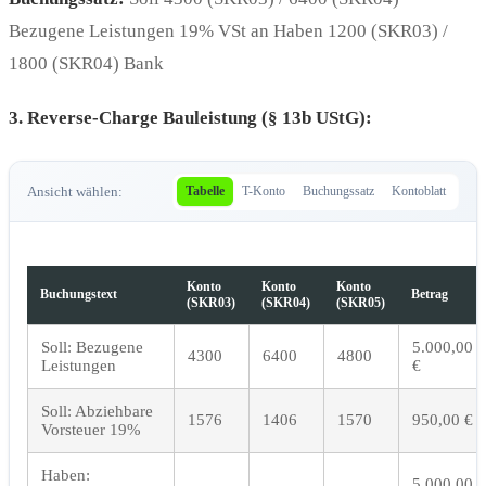
Bezugene Leistungen 19% VSt an Haben 1200 (SKR03) /
1800 (SKR04) Bank
3. Reverse-Charge Bauleistung (§ 13b UStG):
Ansicht wählen:
Tabelle
T-Konto
Buchungssatz
Kontoblatt
Konto
Konto
Konto
Buchungstext
Betrag
(SKR03)
(SKR04)
(SKR05)
Soll: Bezugene
5.000,00
4300
6400
4800
Leistungen
€
Soll: Abziehbare
1576
1406
1570
950,00 €
Vorsteuer 19%
Haben:
5.000,00