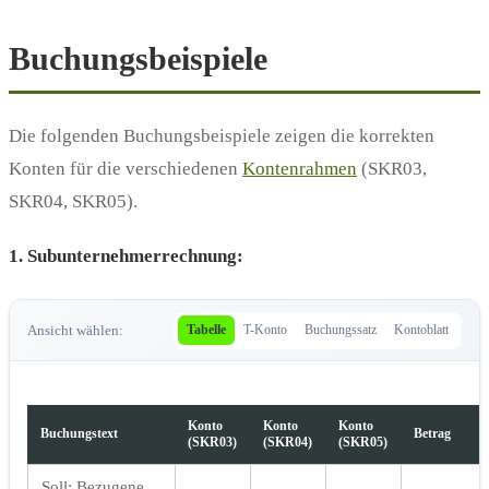
Buchungsbeispiele
Die folgenden Buchungsbeispiele zeigen die korrekten
Konten für die verschiedenen
Kontenrahmen
(SKR03,
SKR04, SKR05).
1. Subunternehmerrechnung:
Ansicht wählen:
Tabelle
T-Konto
Buchungssatz
Kontoblatt
Konto
Konto
Konto
Buchungstext
Betrag
(SKR03)
(SKR04)
(SKR05)
Soll: Bezugene