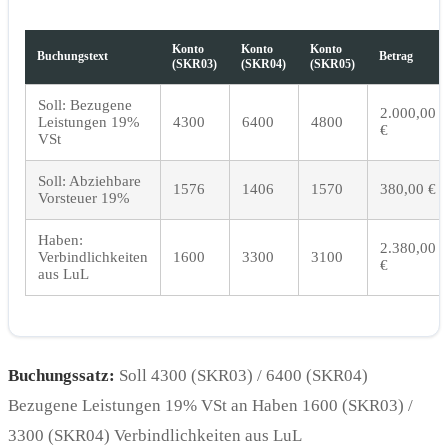
Konto
Konto
Konto
Buchungstext
Betrag
(SKR03)
(SKR04)
(SKR05)
Soll: Bezugene
2.000,00
Leistungen 19%
4300
6400
4800
€
VSt
Soll: Abziehbare
1576
1406
1570
380,00 €
Vorsteuer 19%
Haben:
2.380,00
Verbindlichkeiten
1600
3300
3100
€
aus LuL
Buchungssatz:
Soll 4300 (SKR03) / 6400 (SKR04)
Bezugene Leistungen 19% VSt an Haben 1600 (SKR03) /
3300 (SKR04) Verbindlichkeiten aus LuL