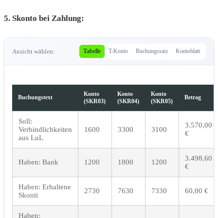
5. Skonto bei Zahlung:
Ansicht wählen:
Tabelle
T-Konto
Buchungssatz
Kontoblatt
Konto
Konto
Konto
Buchungstext
Betrag
(SKR03)
(SKR04)
(SKR05)
Soll:
3.570,00
Verbindlichkeiten
1600
3300
3100
€
aus LuL
3.498,60
Haben: Bank
1200
1800
1200
€
Haben: Erhaltene
2730
7630
7330
60,00 €
Skonti
Haben: