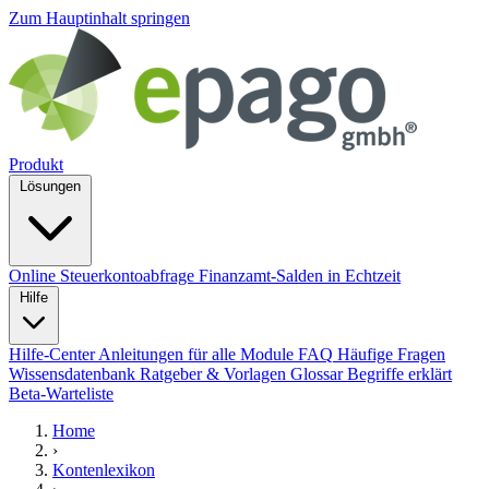
Zum Hauptinhalt springen
Produkt
Lösungen
Online Steuerkontoabfrage
Finanzamt-Salden in Echtzeit
Hilfe
Hilfe-Center
Anleitungen für alle Module
FAQ
Häufige Fragen
Wissensdatenbank
Ratgeber & Vorlagen
Glossar
Begriffe erklärt
Beta-Warteliste
Home
›
Kontenlexikon