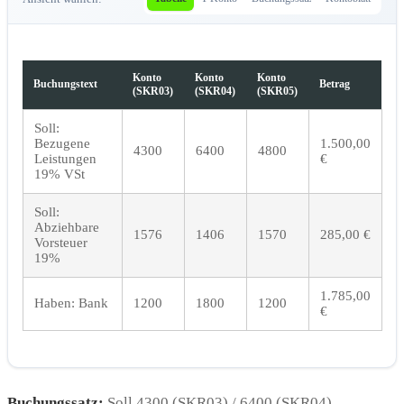
Konto
Konto
Konto
Buchungstext
Betrag
(SKR03)
(SKR04)
(SKR05)
Soll:
Bezugene
1.500,00
4300
6400
4800
Leistungen
€
19% VSt
Soll:
Abziehbare
1576
1406
1570
285,00 €
Vorsteuer
19%
1.785,00
Haben: Bank
1200
1800
1200
€
Buchungssatz:
Soll 4300 (SKR03) / 6400 (SKR04)