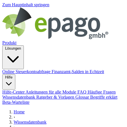
Zum Hauptinhalt springen
Produkt
Lösungen
Online Steuerkontoabfrage
Finanzamt-Salden in Echtzeit
Hilfe
Hilfe-Center
Anleitungen für alle Module
FAQ
Häufige Fragen
Wissensdatenbank
Ratgeber & Vorlagen
Glossar
Begriffe erklärt
Beta-Warteliste
Home
›
Wissensdatenbank