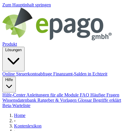
Zum Hauptinhalt springen
Produkt
Lösungen
Online Steuerkontoabfrage
Finanzamt-Salden in Echtzeit
Hilfe
Hilfe-Center
Anleitungen für alle Module
FAQ
Häufige Fragen
Wissensdatenbank
Ratgeber & Vorlagen
Glossar
Begriffe erklärt
Beta-Warteliste
Home
›
Kontenlexikon