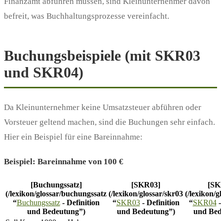
Finanzamt abführen müssen, sind Kleinunternehmer davon
befreit, was Buchhaltungsprozesse vereinfacht.
Buchungsbeispiele (mit SKR03
und SKR04)
Da Kleinunternehmer keine Umsatzsteuer abführen oder
Vorsteuer geltend machen, sind die Buchungen sehr einfach.
Hier ein Beispiel für eine Bareinnahme:
Beispiel: Bareinnahme von 100 €
[Buchungssatz]
[SKR03]
[SK
(/lexikon/glossar/buchungssatz
(/lexikon/glossar/skr03
(/lexikon/g
“
Buchungssatz
- Definition
“
SKR03
- Definition
“
SKR04
-
und Bedeutung”)
und Bedeutung”)
und Bed