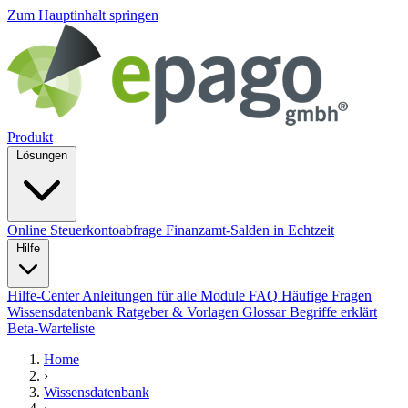
Zum Hauptinhalt springen
Produkt
Lösungen
Online Steuerkontoabfrage
Finanzamt-Salden in Echtzeit
Hilfe
Hilfe-Center
Anleitungen für alle Module
FAQ
Häufige Fragen
Wissensdatenbank
Ratgeber & Vorlagen
Glossar
Begriffe erklärt
Beta-Warteliste
Home
›
Wissensdatenbank